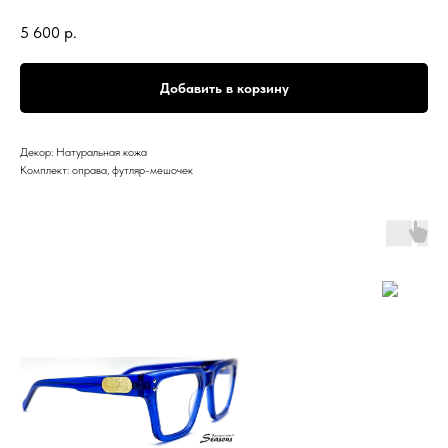
5 600
р.
Добавить в корзину
Декор: Натуральная кожа
Комплект: оправа, футляр-мешочек