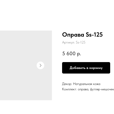
Оправа Ss-125
Артикул:
Ss-125
5 600
р.
Добавить в корзину
Декор: Натуральная кожа
Комплект: оправа, футляр-мешочек