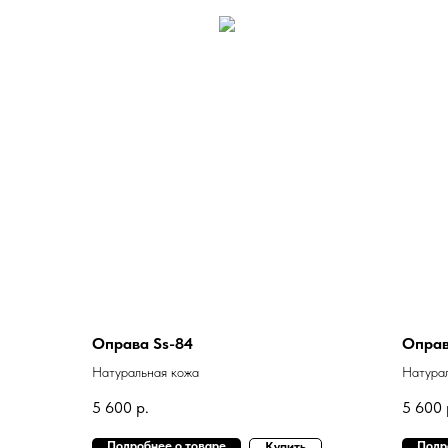
Оправа Ss-84
Оправ
Натуральная кожа
Натура
5 600
р.
5 600
Подробнее о товаре
Подр
Купить