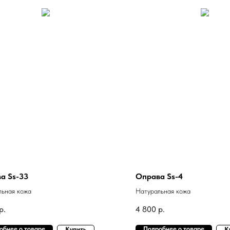
а Ss-33
Оправа Ss-4
льная кожа
Натуральная кожа
р.
4 800
р.
обнее о товаре
Подробнее о товаре
Купить
К