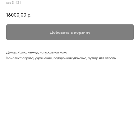
set S-421
16000,00
р.
Добавить в корзину
Декор: Яшма, жемчуг, натуральная кожа
Комплект: оправа, украшение, подарочная упаковка, футляр для оправы