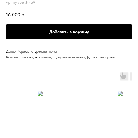
Артикул:
set S-469
16 000
р.
Добавить в корзину
Декор: Коралл, натуральная кожа
Комплект: оправа, украшение, подарочная упаковка, футляр для оправы