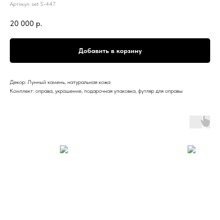
Артикул:
set S-447
20 000
р.
Добавить в корзину
Декор: Лунный камень, натуральная кожа
Комплект: оправа, украшение, подарочная упаковка, футляр для оправы