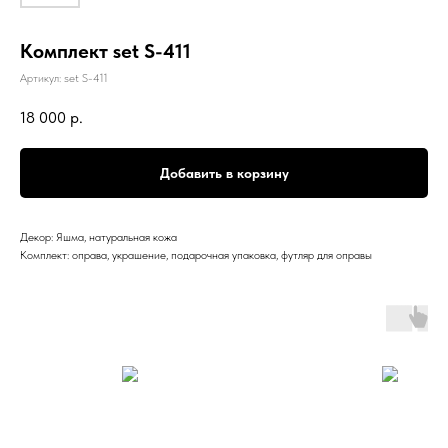
Комплект set S-411
Артикул:
set S-411
18 000
р.
Добавить в корзину
Декор: Яшма, натуральная кожа
Комплект: оправа, украшение, подарочная упаковка, футляр для оправы