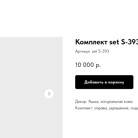
Комплект set S-39
Артикул:
set S-393
10 000
р.
Добавить в корзину
Декор: Яшма, натуральная кожа
Комплект: оправа, украшение, под